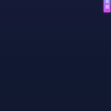
资源和社区互动。完成意昂开户后，开发者可以上传游戏作品，
昂平台还支持跨设备同步和社交功能，让游戏体验更加沉浸和便