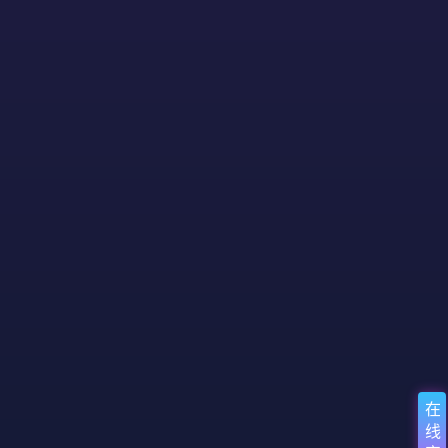
询系统寻求帮助。意昂将以专业