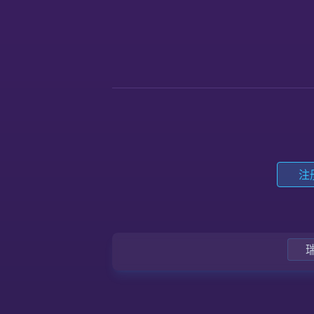
跳转到内容
意昂 - 会员注册中心 | 一键登录平台系统
首页
公司背景
新闻简报
服务与支持
沟通我们